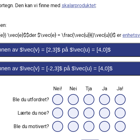
rtegn. Den kan vi finne med
skalarproduktet
:
nen:
{e}) \vec{e}$$
der $\vec{e} = \frac{\vec{u}}{|\vec{u}|}$
er
enhetsv
nen av $\vec{v} = [2,3]$ på $\vec{u} = [4,0]$
nen av $\vec{v} = [-2,3]$ på $\vec{u} = [4,0]$
Nei!
Nei
Tja
Ja
Ja!
Ble du utfordret?
Lærte du noe?
Ble du motivert?