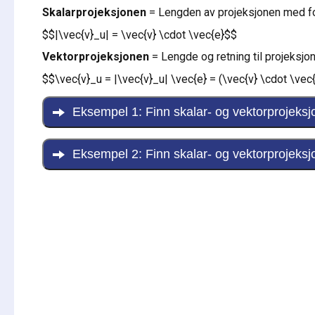
Skalarprojeksjonen
= Lengden av projeksjonen med fo
$$|\vec{v}_u| = \vec{v} \cdot \vec{e}$$
Vektorprojeksjonen
= Lengde og retning til projeksjo
$$\vec{v}_u = |\vec{v}_u| \vec{e} = (\vec{v} \cdot \vec
Eksempel 1: Finn skalar- og vektorprojeksjo
Eksempel 2: Finn skalar- og vektorprojeksjo