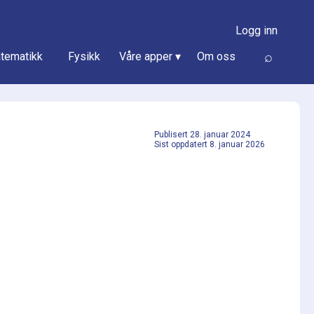
Logg inn
⌕
tematikk
Fysikk
Våre apper ▾
Om oss
Publisert
28. januar 2024
Sist oppdatert 8. januar 2026