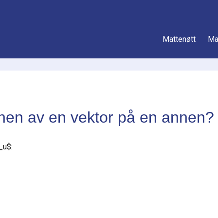
Mattenøtt
Ma
onen av en vektor på en annen?
_u$
: