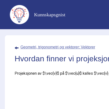
Kunnskapsgnist
Geometri, trigonometri og vektorer: Vektorer
Hvordan finner vi projeksj
Projeksjonen av
$\vec{v}$
på
$\vec{u}$
kalles
$\vec{v}