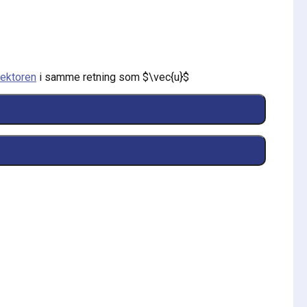
ektoren
i samme retning som
$\vec{u}$