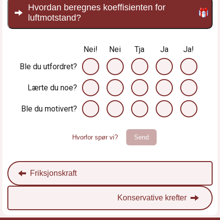
Hvordan beregnes koeffisienten for
luftmotstand?
Nei!
Nei
Tja
Ja
Ja!
Ble du utfordret?
Lærte du noe?
Ble du motivert?
Hvorfor spør vi?
Send
Friksjonskraft
Konservative krefter