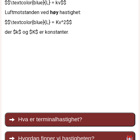
$$\textcolor{blue}{L} = kv$$
Luftmotstanden ved
høy
hastighet:
$$\textcolor{blue}{L} = Kv^2$$
der
$k$
og
$K$
er konstanter.
Hva er terminalhastighet?
Hvordan finner vi hastigheten?