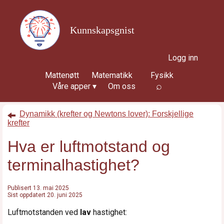
Kunnskapsgnist
Logg inn
Mattenøtt
Matematikk
Fysikk
⌕
Våre apper ▾
Om oss
Dynamikk (krefter og Newtons lover): Forskjellige
krefter
Hva er luftmotstand og 
terminalhastighet?
Publisert
13. mai 2025
Sist oppdatert 20. juni 2025
Luftmotstanden ved
lav
hastighet: